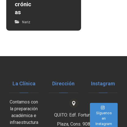
crónic
as
Nariz
La Clínica
Dirección
Instagram
Contamos con
la preparación
Síguenos
QUITO: Edf. Fortune
académica e
en
infraestructura
Plaza, Cons. 908
Instagram