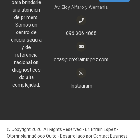
para brindarle
Av. Eloy Alfaro y Alemania
una atención
de primera.
Somos un
centro de
096 306 4888
cirugía segura
y de
referencia
citas@drefrainlopez.com
nacional en
diagnósticos
de alta
complejidad.
Instagram
© Copyright 2026. All Rights Reserved - Dr. Efraín López -
Otorrinolaringólogo Quito - Desarrollado por Contact Business