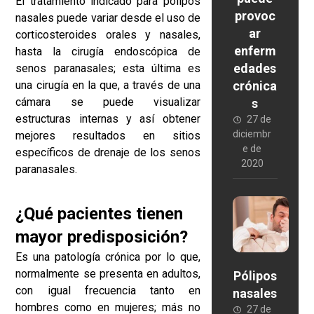
El tratamiento indicado para pólipos
provoc
nasales puede variar desde el uso de
ar
corticosteroides orales y nasales,
enferm
hasta la cirugía endoscópica de
edades
senos paranasales; esta última es
una cirugía en la que, a través de una
crónica
cámara se puede visualizar
s
estructuras internas y así obtener
27 de
diciembr
mejores resultados en sitios
e de
específicos de drenaje de los senos
2020
paranasales.
¿Qué pacientes tienen
mayor predisposición?
Es una patología crónica por lo que,
normalmente se presenta en adultos,
Pólipos
con igual frecuencia tanto en
nasales
hombres como en mujeres; más no
27 de