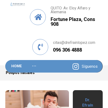
QUITO: Av. Eloy Alfaro y
Alemania
Fortune Plaza, Cons
908
citas@drefrainlopez.com
096 306 4888
HOME
Síguenos
Pólipos nasales
Dr.
Efraín