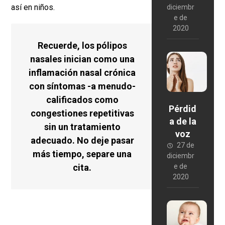
así en niños.
diciembr
e de
2020
Recuerde, los pólipos
nasales inician como una
inflamación nasal crónica
con síntomas -a menudo-
calificados como
Pérdid
congestiones repetitivas
a de la
sin un tratamiento
voz
adecuado. No deje pasar
27 de
más tiempo, separe una
diciembr
cita.
e de
2020