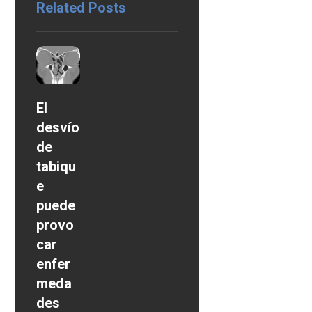
Related Posts
El
desvío
de
tabiqu
e
puede
provo
car
enfer
meda
des