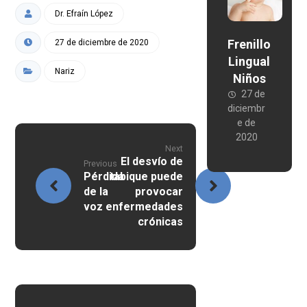
Dr. Efraín López
Frenillo
27 de diciembre de 2020
Lingual
Nariz
Niños
27 de
diciembr
e de
2020
Next
El desvío de
Previous
Pérdida
tabique puede
de la
provocar
voz
enfermedades
crónicas